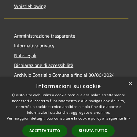
Whistleblowing
Amministrazione trasparente
Informativa privacy
Note legali
Dichiarazione di accessibilità
Archivio Consiglio Comunale fino al 30/06/2024
×
Consiglio Comunale Online
Informazioni sui cookie
Questo sito web utilizza cookie tecnici e assimilati strettamente
necessari al corretto funzionamento e alla navigazione del sito,
nonché un cookie tecnico analitico al solo fine di elaborare
informazioni statistiche, aggregate e anonime.
RSS
Copyright © 2026 • Comune di
Per maggiori dettagli, può consultare la cookie policy al seguente
link
Accessibilità
Colonna • Powered by
Privacy
Municipium
Accesso
•
RIFIUTA TUTTO
ACCETTA TUTTO