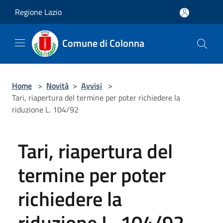
Salta al contenuto principale
Regione Lazio
Comune di Colonna
Home
>
Novità
>
Avvisi
>
Tari, riapertura del termine per poter richiedere la
riduzione L. 104/92
Tari, riapertura del
termine per poter
richiedere la
riduzione L. 104/92