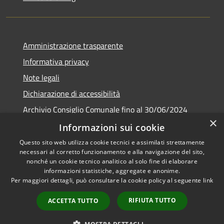
Amministrazione trasparente
Informativa privacy
Note legali
Dichiarazione di accessibilità
Archivio Consiglio Comunale fino al 30/06/2024
×
Consiglio Comunale Online
Informazioni sui cookie
Questo sito web utilizza cookie tecnici e assimilati strettamente
necessari al corretto funzionamento e alla navigazione del sito,
nonché un cookie tecnico analitico al solo fine di elaborare
informazioni statistiche, aggregate e anonime.
RSS
Copyright © 2026 • Comune di
Per maggiori dettagli, può consultare la cookie policy al seguente
link
Accessibilità
Colonna • Powered by
Privacy
Municipium
Accesso
•
RIFIUTA TUTTO
ACCETTA TUTTO
Cookie
redazione
Mappa del sito