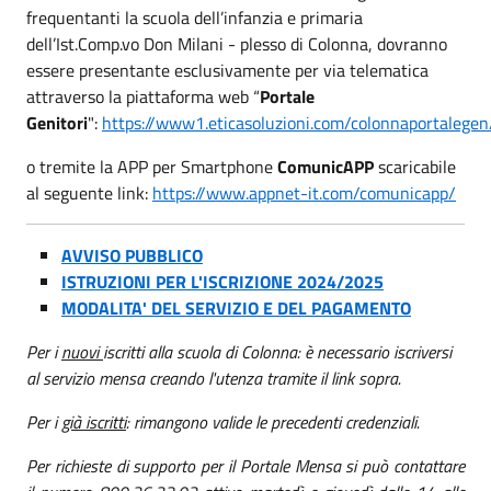
frequentanti la scuola dell’infanzia e primaria
dell’Ist.Comp.vo Don Milani - plesso di Colonna, dovranno
essere presentante esclusivamente per via telematica
attraverso la piattaforma web “
Portale
Genitori
":
https://www1.eticasoluzioni.com/colonnaportalegen
o tremite la APP per Smartphone
ComunicAPP
scaricabile
al seguente link:
https://www.appnet-it.com/comunicapp/
AVVISO PUBBLICO
I
STRUZIONI PER L'ISCRIZIONE 2024/2025
MODALITA' DEL SERVIZIO E DEL PAGAMENTO
Per i
nuovi
iscritti alla scuola di Colonna: è necessario iscriversi
al servizio mensa creando l'utenza tramite il link sopra.
Per i
già iscritti
: rimangono valide le precedenti credenziali.
Per richieste di supporto per il Portale Mensa si può contattare