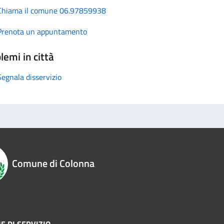
Chiama il comune 06.97859938
Prenota un appuntamento
lemi in città
Segnala disservizio
Comune di Colonna
E DI SERVIZIO