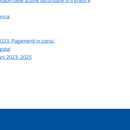
sabili delle scuole secondarie di II grado e
lonna
2023. Pagamenti in corso.
gata!
vani 2023-2025