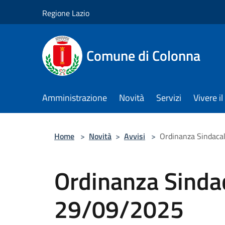
Salta al contenuto principale
Regione Lazio
Comune di Colonna
Amministrazione
Novità
Servizi
Vivere 
Home
>
Novità
>
Avvisi
>
Ordinanza Sindaca
Ordinanza Sindac
29/09/2025