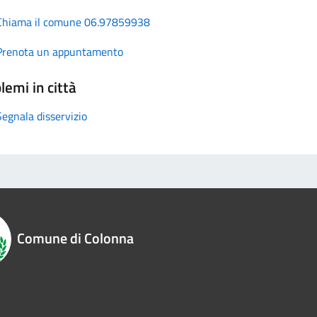
Chiama il comune 06.97859938
Prenota un appuntamento
lemi in città
Segnala disservizio
Comune di Colonna