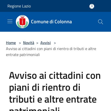
Salta al contenuto principale
Regione Lazio
Comune di Colonna
Home
>
Novità
>
Avvisi
>
Avviso ai cittadini con piani di rientro di tributi e altre
entrate patrimoniali
Avviso ai cittadini con
piani di rientro di
tributi e altre entrate
patrimoniali