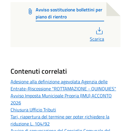
Avviso sostituzione bollettini per
piano di rientro
PDF
Scarica
Contenuti correlati
Adesione alla definizione agevolata Agenzia delle
Entrate-Riscossione "ROTTAMAZIONE - QUINQUIES"
Avviso Imposta Municipale Propria (IMU) ACCONTO
2026
Chiusura Ufficio Tributi
Tari, riapertura del termine per poter richiedere la
riduzione L. 104/92
Avviso di convocazione del Consiglio Comunale del