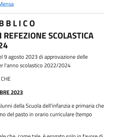
Mensa
 B L I C O
DI REFEZIONE SCOLASTICA
24
el 9 agosto 2023 di approvazione delle
 per l'anno scolastico 2022/2024
 CHE
MBRE 2023
 alunni della Scuola dell'infanzia e primaria che
o del pasto in orario curriculare (tempo
le che, come tale, è erogato solo in favore di