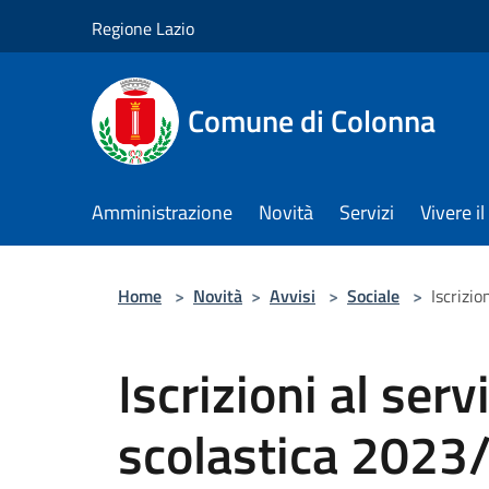
Salta al contenuto principale
Regione Lazio
Comune di Colonna
Amministrazione
Novità
Servizi
Vivere 
Home
>
Novità
>
Avvisi
>
Sociale
>
Iscrizio
Iscrizioni al serv
scolastica 2023