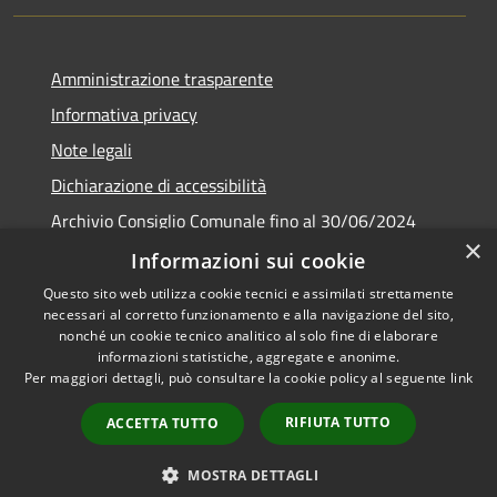
Amministrazione trasparente
Informativa privacy
Note legali
Dichiarazione di accessibilità
Archivio Consiglio Comunale fino al 30/06/2024
×
Consiglio Comunale Online
Informazioni sui cookie
Questo sito web utilizza cookie tecnici e assimilati strettamente
necessari al corretto funzionamento e alla navigazione del sito,
nonché un cookie tecnico analitico al solo fine di elaborare
informazioni statistiche, aggregate e anonime.
RSS
Copyright © 2026 • Comune di
Per maggiori dettagli, può consultare la cookie policy al seguente
link
Accessibilità
Colonna • Powered by
Privacy
Municipium
Accesso
•
RIFIUTA TUTTO
ACCETTA TUTTO
Cookie
redazione
Mappa del sito
MOSTRA DETTAGLI