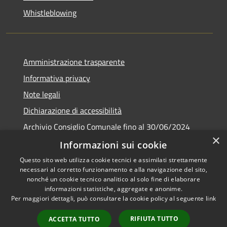
Whistleblowing
Amministrazione trasparente
Informativa privacy
Note legali
Dichiarazione di accessibilità
Archivio Consiglio Comunale fino al 30/06/2024
×
Consiglio Comunale Online
Informazioni sui cookie
Questo sito web utilizza cookie tecnici e assimilati strettamente
necessari al corretto funzionamento e alla navigazione del sito,
nonché un cookie tecnico analitico al solo fine di elaborare
informazioni statistiche, aggregate e anonime.
RSS
Copyright © 2026 • Comune di
Per maggiori dettagli, può consultare la cookie policy al seguente
link
Accessibilità
Colonna • Powered by
Privacy
Municipium
Accesso
•
RIFIUTA TUTTO
ACCETTA TUTTO