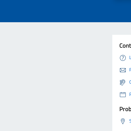
Cont
Prob