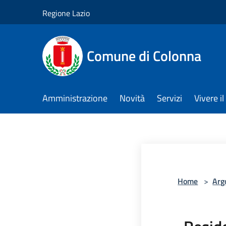
Salta al contenuto principale
Regione Lazio
Comune di Colonna
Amministrazione
Novità
Servizi
Vivere 
Home
>
Arg