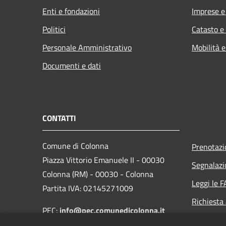
Enti e fondazioni
Imprese 
Politici
Catasto e
Personale Amministrativo
Mobilità e
Documenti e dati
CONTATTI
Comune di Colonna
Prenotaz
Piazza Vittorio Emanuele II - 00030
Segnalazi
Colonna (RM) - 00030 - Colonna
Leggi le 
Partita IVA: 02145271009
Richiesta
PEC:
info@pec.comunedicolonna.it
Whistlebl
Centralino Unico: 06.97859938