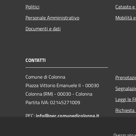
Politici
Catasto e
Personale Amministrativo
Mobilità e
Documenti e dati
CONTATTI
Comune di Colonna
Prenotaz
Piazza Vittorio Emanuele II - 00030
Segnalazi
Colonna (RM) - 00030 - Colonna
Leggi le 
Partita IVA: 02145271009
Richiesta
PEC:
info@pec.comunedicolonna.it
Whistlebl
Centralino Unico: 06.97859938
Questo sito 