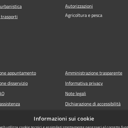
Autorizzazioni
 urbanistica
Agricoltura e pesca
 trasporti
ione appuntamento
Amministrazione trasparente
one disservizio
Informativa privacy
FAQ
Note legali
 assistenza
Dichiarazione di accessibilità
owing
Archivio Consiglio Comunale fino
Informazioni sui cookie
30/06/2024
web utilizza cookie tecnici e assimilati strettamente necessari al corretto fu