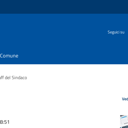
Seguici su
il Comune
aff del Sindaco
Ved
08:51