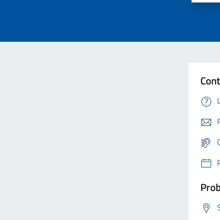
Cont
Prob