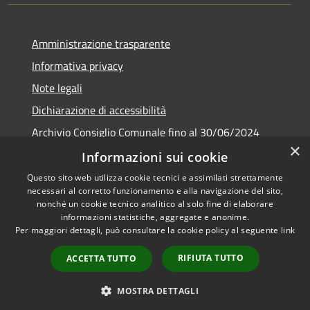
Amministrazione trasparente
Informativa privacy
Note legali
Dichiarazione di accessibilità
Archivio Consiglio Comunale fino al 30/06/2024
×
Consiglio Comunale Online
Informazioni sui cookie
Questo sito web utilizza cookie tecnici e assimilati strettamente
necessari al corretto funzionamento e alla navigazione del sito,
nonché un cookie tecnico analitico al solo fine di elaborare
informazioni statistiche, aggregate e anonime.
RSS
Copyright © 2026 • Comune di
Per maggiori dettagli, può consultare la cookie policy al seguente
link
Accessibilità
Colonna • Powered by
Privacy
Municipium
Accesso
•
RIFIUTA TUTTO
ACCETTA TUTTO
Cookie
redazione
Mappa del sito
MOSTRA DETTAGLI