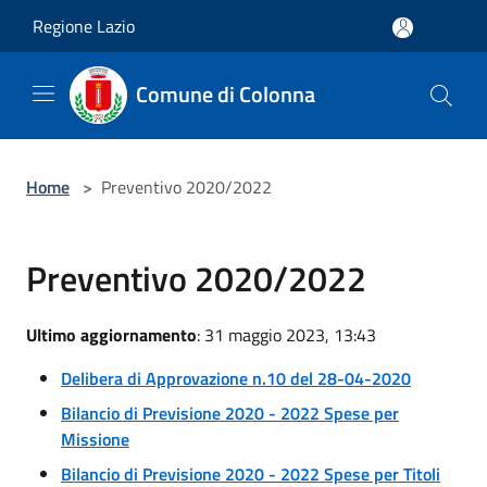
Salta al contenuto principale
Regione Lazio
Comune di Colonna
Home
>
Preventivo 2020/2022
Preventivo 2020/2022
Ultimo aggiornamento
: 31 maggio 2023, 13:43
Delibera di Approvazione n.10 del 28-04-2020
Bilancio di Previsione 2020 - 2022 Spese per
Missione
Bilancio di Previsione 2020 - 2022 Spese per Titoli