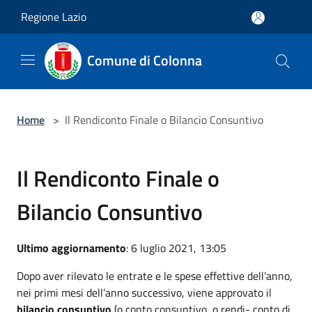
Salta al contenuto principale
Regione Lazio
Comune di Colonna
Home
>
Il Rendiconto Finale o Bilancio Consuntivo
Il Rendiconto Finale o
Bilancio Consuntivo
Ultimo aggiornamento
: 6 luglio 2021, 13:05
D
opo aver rilevato le entrate e le spese effettive dell’anno,
nei primi mesi dell’anno successivo, viene approvato il
bilancio consuntivo
(o conto consuntivo, o rendi- conto di