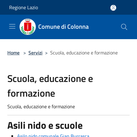
Salta al contenuto principale
Regione Lazio
Comune di Colonna
Home
>
Servizi
>
Scuola, educazione e formazione
Scuola, educazione e
formazione
Scuola, educazione e formazione
Asili nido e scuole
Asilo nido comunale Gian Burrasca