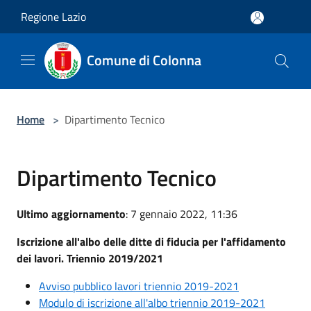
Salta al contenuto principale
Regione Lazio
Comune di Colonna
Home
>
Dipartimento Tecnico
Dipartimento Tecnico
Ultimo aggiornamento
: 7 gennaio 2022, 11:36
Iscrizione all'albo delle ditte di fiducia per l'affidamento
dei lavori. Triennio 2019/2021
Avviso pubblico lavori triennio 2019-2021
Modulo di iscrizione all'albo triennio 2019-2021