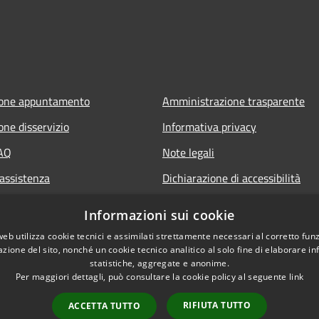
ione appuntamento
Amministrazione trasparente
one disservizio
Informativa privacy
FAQ
Note legali
 assistenza
Dichiarazione di accessibilità
owing
Archivio Consiglio Comunale fino
Informazioni sui cookie
30/06/2024
web utilizza cookie tecnici e assimilati strettamente necessari al corretto fu
Consiglio Comunale Online
azione del sito, nonché un cookie tecnico analitico al solo fine di elaborare i
statistiche, aggregate e anonime.
Per maggiori dettagli, può consultare la cookie policy al seguente
link
RIFIUTA TUTTO
ACCETTA TUTTO