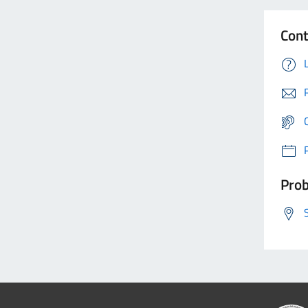
Cont
Prob