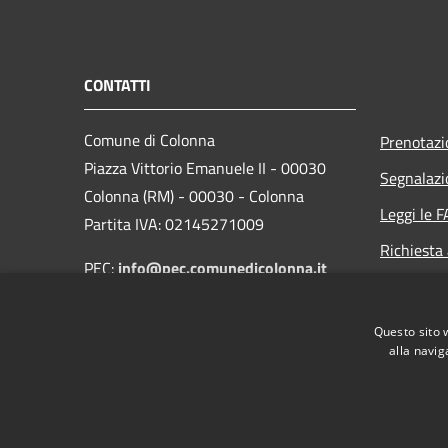
CONTATTI
Comune di Colonna
Prenotaz
Piazza Vittorio Emanuele II - 00030
Segnalazi
Colonna (RM) - 00030 - Colonna
Leggi le 
Partita IVA: 02145271009
Richiesta
PEC:
info@pec.comunedicolonna.it
Whistlebl
Centralino Unico: 06.97859938
Questo sito 
alla navig