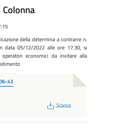
– Colonna
7:15
cazione della determina a contrarre n.
n data 05/12/2022 alle ore 17.30, si
 operatori economici da invitare alla
vedimento
06-43
PDF
Scarica