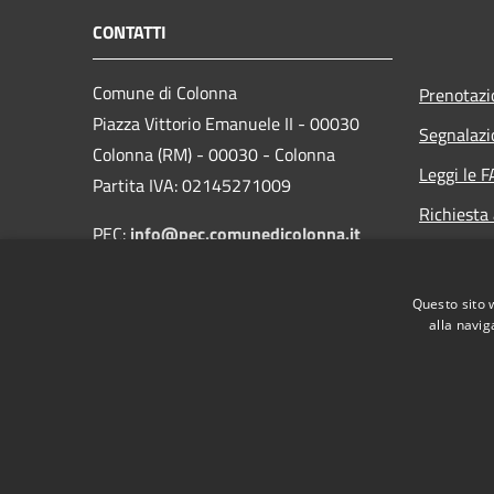
CONTATTI
Comune di Colonna
Prenotaz
Piazza Vittorio Emanuele II - 00030
Segnalazi
Colonna (RM) - 00030 - Colonna
Leggi le 
Partita IVA: 02145271009
Richiesta
PEC:
info@pec.comunedicolonna.it
Whistlebl
Centralino Unico: 06.97859938
Questo sito 
alla navig
RSS
Accessibilità
Privacy
Cookie
Mappa de