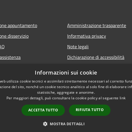
ione appuntamento
Amministrazione trasparente
one disservizio
Informativa privacy
FAQ
Note legali
 assistenza
Dichiarazione di accessibilità
owing
Archivio Consiglio Comunale fino
Informazioni sui cookie
30/06/2024
web utilizza cookie tecnici e assimilati strettamente necessari al corretto fu
Consiglio Comunale Online
azione del sito, nonché un cookie tecnico analitico al solo fine di elaborare i
statistiche, aggregate e anonime.
Per maggiori dettagli, può consultare la cookie policy al seguente
link
RIFIUTA TUTTO
ACCETTA TUTTO
l sito
Copyright © 2026 • Comune d
MOSTRA DETTAGLI