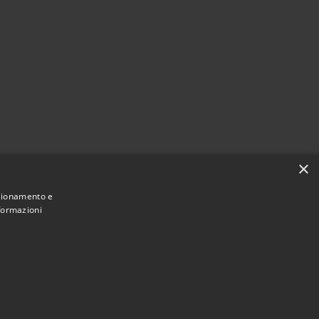
 al
×
nzionamento e
nformazioni
Municipium
Accesso redazione
i Colonna • Powered by
•