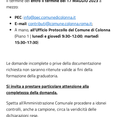
il termine del
entro il termine del 17 MAGGIO 2023
a
mezzo:
PEC
:
info@pec.comunedicolonna.it
E-mail
:
contributi@comune.colonna.roma.it
;
A mano,
all’Ufficio Protocollo del Comune di Colonna
(Piano 1 |
lunedì e giovedì 9:30-12:00
;
martedì
15:30-17:30
)
Le domande incomplete o prive della documentazione
richiesta non saranno ritenute valide ai fini della
formazione della graduatoria.
Si invita a prestare particolare attenzione alla
completezza della domanda.
Spetta all’Amministrazione Comunale procedere a idonei
controlli, anche a campione, circa la veridicità delle
dichiarazioni rese.