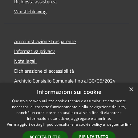
Richiesta assistenza
Whistleblowing
Amministrazione trasparente
Informativa privacy
Note legali
Dichiarazione di accessibilità
Archivio Consiglio Comunale fino al 30/06/2024
×
Consiglio Comunale Online
Informazioni sui cookie
Questo sito web utilizza cookie tecnici e assimilati strettamente
necessari al corretto funzionamento e alla navigazione del sito,
nonché un cookie tecnico analitico al solo fine di elaborare
informazioni statistiche, aggregate e anonime.
RSS
Copyright © 2026 • Comune di
Per maggiori dettagli, può consultare la cookie policy al seguente
link
Accessibilità
Colonna • Powered by
Privacy
Municipium
Accesso
•
RIFIUTA TUTTO
ACCETTA TUTTO