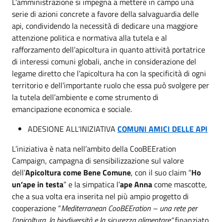
L'amministrazione si impegna a mettere in campo una
serie di azioni concrete a favore della salvaguardia delle
api, condividendo la necessità di dedicare una maggiore
attenzione politica e normativa alla tutela e al
rafforzamento dell’apicoltura in quanto attività portatrice
di interessi comuni globali, anche in considerazione del
legame diretto che l’apicoltura ha con la specificità di ogni
territorio e dell’importante ruolo che essa può svolgere per
la tutela dell’ambiente e come strumento di
emancipazione economica e sociale.
ADESIONE ALL'INIZIATIVA
COMUNI AMICI DELLE API
L’iniziativa è nata nell’ambito della CooBEEration
Campaign, campagna di sensibilizzazione sul valore
dell’
Apicoltura come Bene Comune
, con il suo claim “
Ho
un’ape in testa
” e la simpatica l’
ape Anna
come mascotte,
che a sua volta era inserita nel più ampio progetto di
cooperazione “
Mediterranean CooBEEration – una rete per
l’apicoltura, la biodiversità e la sicurezza alimentare”
finanziato