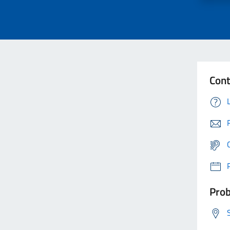
Cont
Prob