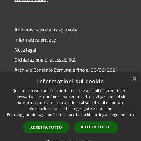
Amministrazione trasparente
Informativa privacy
Note legali
Dichiarazione di accessibilità
Archivio Consiglio Comunale fino al 30/06/2024
×
Consiglio Comunale Online
Informazioni sui cookie
Questo sito web utilizza cookie tecnici e assimilati strettamente
necessari al corretto funzionamento e alla navigazione del sito,
nonché un cookie tecnico analitico al solo fine di elaborare
informazioni statistiche, aggregate e anonime.
RSS
Copyright © 2026 • Comune di
Per maggiori dettagli, può consultare la cookie policy al seguente
link
Accessibilità
Colonna • Powered by
Privacy
Municipium
Accesso
•
RIFIUTA TUTTO
ACCETTA TUTTO
Cookie
redazione