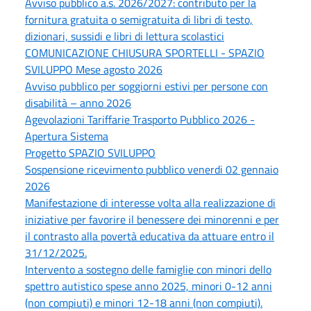
Avviso pubblico a.s. 2026/2027: contributo per la
fornitura gratuita o semigratuita di libri di testo,
dizionari, sussidi e libri di lettura scolastici
COMUNICAZIONE CHIUSURA SPORTELLI - SPAZIO
SVILUPPO Mese agosto 2026
Avviso pubblico per soggiorni estivi per persone con
disabilità – anno 2026
Agevolazioni Tariffarie Trasporto Pubblico 2026 -
Apertura Sistema
Progetto SPAZIO SVILUPPO
Sospensione ricevimento pubblico venerdi 02 gennaio
2026
Manifestazione di interesse volta alla realizzazione di
iniziative per favorire il benessere dei minorenni e per
il contrasto alla povertà educativa da attuare entro il
31/12/2025.
Intervento a sostegno delle famiglie con minori dello
spettro autistico spese anno 2025, minori 0-12 anni
(non compiuti) e minori 12-18 anni (non compiuti).