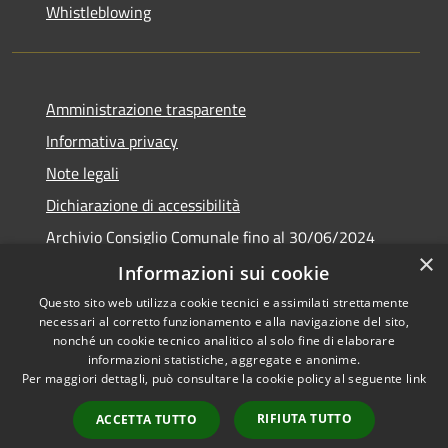
Whistleblowing
Amministrazione trasparente
Informativa privacy
Note legali
Dichiarazione di accessibilità
Archivio Consiglio Comunale fino al 30/06/2024
×
Consiglio Comunale Online
Informazioni sui cookie
Questo sito web utilizza cookie tecnici e assimilati strettamente
necessari al corretto funzionamento e alla navigazione del sito,
nonché un cookie tecnico analitico al solo fine di elaborare
informazioni statistiche, aggregate e anonime.
RSS
Copyright © 2026 • Comune di
Per maggiori dettagli, può consultare la cookie policy al seguente
link
Accessibilità
Colonna • Powered by
Privacy
Municipium
Accesso
•
RIFIUTA TUTTO
ACCETTA TUTTO
Cookie
redazione