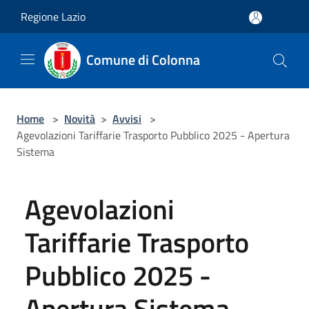
Salta al contenuto principale
Regione Lazio
Comune di Colonna
Home
>
Novità
>
Avvisi
>
Agevolazioni Tariffarie Trasporto Pubblico 2025 - Apertura
Sistema
Agevolazioni
Tariffarie Trasporto
Pubblico 2025 -
Apertura Sistema