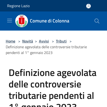
Salta al contenuto principale
Regione Lazio
Comune di Colonna
Home
>
Novità
>
Avvisi
>
Tributi
>
Definizione agevolata delle controversie tributarie
pendenti al 1° gennaio 2023
Definizione agevolata
delle controversie
tributarie pendenti al
1° gennaio 2023