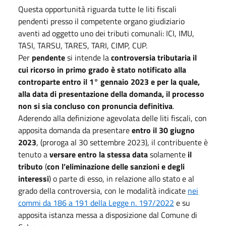
Questa opportunità riguarda tutte le liti fiscali
pendenti presso il competente organo giudiziario
aventi ad oggetto uno dei tributi comunali: ICI, IMU,
TASI, TARSU, TARES, TARI, CIMP, CUP.
Per
pendente
si intende la
controversia tributaria il
cui ricorso in primo grado è stato notificato alla
controparte entro il 1° gennaio 2023 e per la quale,
alla
data di presentazione della domanda, il processo
non si sia concluso con pronuncia definitiva
.
Aderendo alla definizione agevolata delle liti fiscali, con
apposita domanda da presentare
entro il 30 giugno
2023
, (proroga al 30 settembre 2023), il contribuente è
tenuto a
versare entro la stessa data
solamente
il
tributo
(
con l’eliminazione delle sanzioni e degli
interessi
) o parte di esso, in relazione allo stato e al
grado della controversia, con le modalità indicate
nei
commi da 186 a 191 della Legge n. 197/2022
e su
apposita istanza messa a disposizione dal Comune di