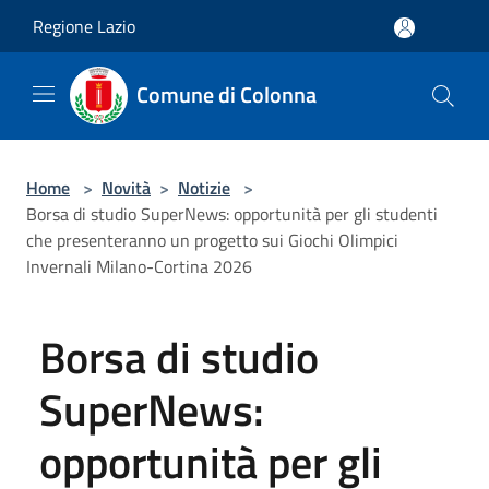
Salta al contenuto principale
Regione Lazio
Comune di Colonna
Home
>
Novità
>
Notizie
>
Borsa di studio SuperNews: opportunità per gli studenti
che presenteranno un progetto sui Giochi Olimpici
Invernali Milano-Cortina 2026
Borsa di studio
SuperNews:
opportunità per gli